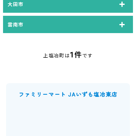
大田市
雲南市
1件
上塩冶町は
です
ファミリーマート JAいずも塩冶東店