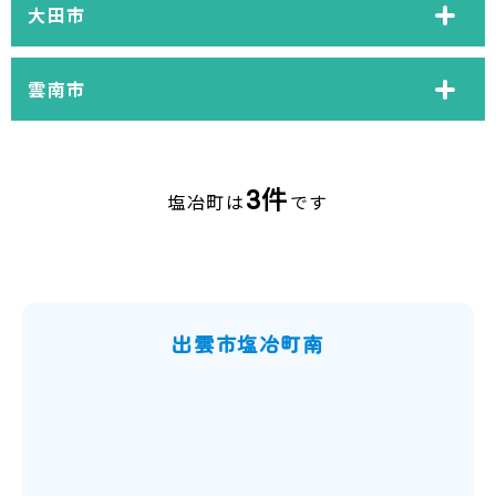
大田市
雲南市
3件
塩冶町は
です
出雲市塩冶町南